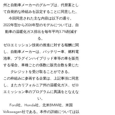
州と自動車メーカーのグループは、代替案とし
て自発的な枠組みを設定することに同意した。
今回同意された主な内容は以下の通り。
2022年型から2026年型のモデルについては、自
動車の温暖化ガス排出を毎年平均3.7%削減す
る。
ゼロエミッション技術の推進に対する報酬に関
し、自動車メーカーは、バッテリー車、燃料電
池車、プラグインハイブリッド車等の車を販売
する場合、車種ごとの係数に販売台数を乗じた
クレジットを受け取ることができる。
この枠組みに参画する企業は、上記事項に同意
し、またカリフォルニア州の温暖化ガス、ゼロ
エミッション車のプログラムに異議をとなえな
い。
Ford社、Honda社、北米BMW社、米国
Volkswagen社である。本件の詳細については以