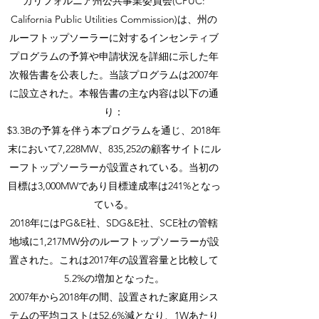
カリフォルニア州公共事業委員会(CPUC:
California Public Utilities Commission)は、州の
ルーフトップソーラーに対するインセンティブ
プログラムの予算や申請状況を詳細に示した年
次報告書を公表した。当該プログラムは2007年
に設立された。本報告書の主な内容は以下の通
り：
$3.3Bの予算を伴う本プログラムを通じ、2018年
末において7,228MW、835,252の顧客サイトにル
ーフトップソーラーが設置されている。当初の
目標は3,000MWであり目標達成率は241%となっ
ている。
2018年にはPG&E社、SDG&E社、SCE社の管轄
地域に1,217MW分のルーフトップソーラーが設
置された。これは2017年の設置容量と比較して
5.2%の増加となった。
2007年から2018年の間、設置された家庭用シス
テムの平均コストは52.6%減となり、1Wあたり